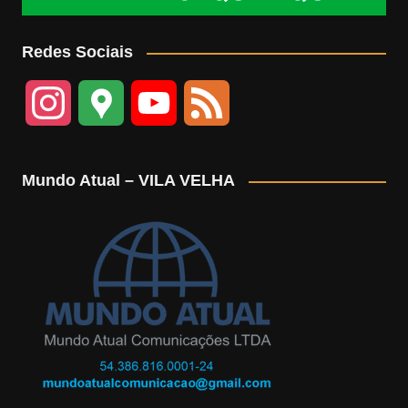
Redes Sociais
I
G
Y
F
n
o
o
e
Mundo Atual – VILA VELHA
s
o
u
e
t
g
T
d
a
l
u
g
e
b
r
M
e