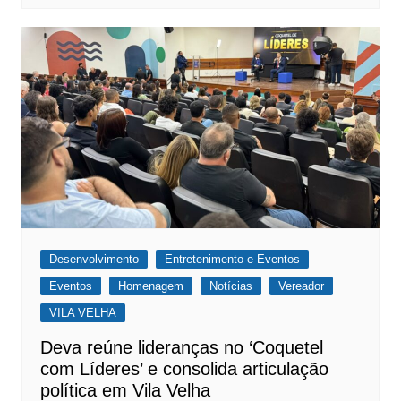
Desenvolvimento
Entretenimento e Eventos
Eventos
Homenagem
Notícias
Vereador
VILA VELHA
Deva reúne lideranças no ‘Coquetel
com Líderes’ e consolida articulação
política em Vila Velha