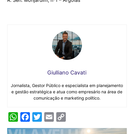
R. Sen. Monjardim, nº1 – Argolas
Giulliano Cavati
Jornalista, Gestor Público e especialista em planejamento
e gestão estratégica e atua como empresário na área de
comunicação e marketing político.
W
F
T
E
C
h
a
w
m
o