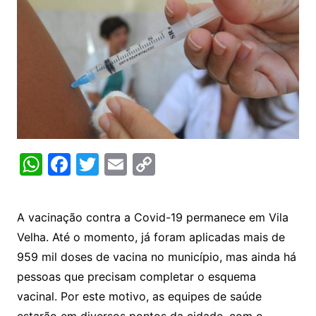
W
F
T
E
C
h
a
w
m
o
at
c
itt
ai
p
A vacinação contra a Covid-19 permanece em Vila
s
e
er
l
y
Velha. Até o momento, já foram aplicadas mais de
A
b
Li
959 mil doses de vacina no município, mas ainda há
p
o
n
pessoas que precisam completar o esquema
p
o
k
vacinal. Por este motivo, as equipes de saúde