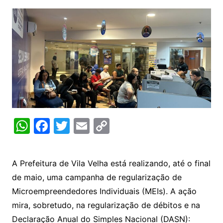
W
F
T
E
C
h
a
w
m
o
at
c
itt
ai
p
A Prefeitura de Vila Velha está realizando, até o final
s
e
er
l
y
de maio, uma campanha de regularização de
A
b
Li
Microempreendedores Individuais (MEIs). A ação
p
o
n
mira, sobretudo, na regularização de débitos e na
p
o
k
Declaração Anual do Simples Nacional (DASN):