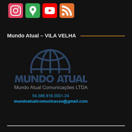
I
G
Y
F
n
o
o
e
Mundo Atual – VILA VELHA
s
o
u
e
t
g
T
d
a
l
u
g
e
b
r
M
e
a
a
m
p