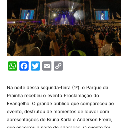
W
F
T
E
C
h
a
w
m
o
at
c
itt
ai
p
Na noite dessa segunda-feira (1º), o Parque da
s
e
er
l
y
Prainha recebeu o evento Proclamação do
A
b
Li
Evangelho. O grande público que compareceu ao
p
o
n
evento, desfrutou de momentos de louvor com
p
o
k
apresentações de Bruna Karla e Anderson Freire,
que encerrou a noite de adoração. O evento foi