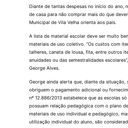
at
c
itt
ai
p
Diante de tantas despesas no início do ano, 
s
e
er
l
y
de casa para não comprar mais do que deveria
A
b
Li
Municipal de Vila Velha orienta aos pais.
p
o
n
A lista de material escolar deve ser muito be
p
o
k
materiais de uso coletivo. “Os custos com it
k
talheres, caneta de lousa, fita, entre outros 
anuidades ou das semestralidades escolares”,
George Alves.
George ainda alerta que, diante da situação, 
obriguem o pagamento adicional ou fornecime
nº 12.886/2013 estabelece que as escolas só 
possuam relação pedagógica com o plano de e
materiais de uso individual e pedagógico, m
utilização individual do aluno, são considera