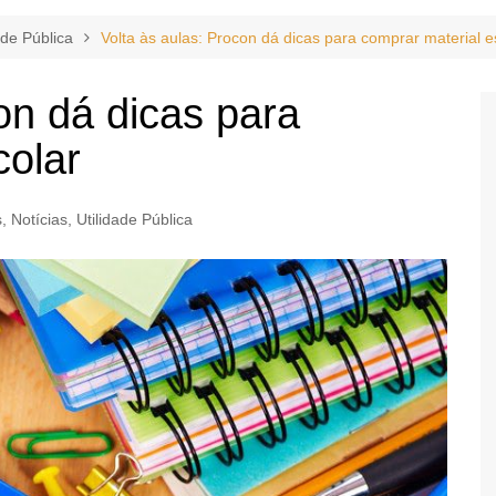
ade Pública
Volta às aulas: Procon dá dicas para comprar material e
on dá dicas para
colar
s
,
Notícias
,
Utilidade Pública