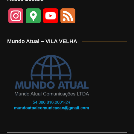
I
G
Y
F
n
o
o
e
Mundo Atual – VILA VELHA
s
o
u
e
t
g
T
d
a
l
u
g
e
b
r
M
e
a
a