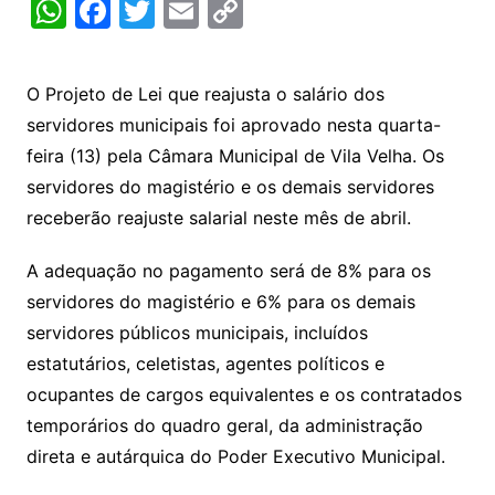
W
F
T
E
C
h
a
w
m
o
at
c
itt
ai
p
O Projeto de Lei que reajusta o salário dos
s
e
er
l
y
servidores municipais foi aprovado nesta quarta-
A
b
Li
feira (13) pela Câmara Municipal de Vila Velha. Os
p
o
n
servidores do magistério e os demais servidores
p
o
k
receberão reajuste salarial neste mês de abril.
k
A adequação no pagamento será de 8% para os
servidores do magistério e 6% para os demais
servidores públicos municipais, incluídos
estatutários, celetistas, agentes políticos e
ocupantes de cargos equivalentes e os contratados
temporários do quadro geral, da administração
direta e autárquica do Poder Executivo Municipal.