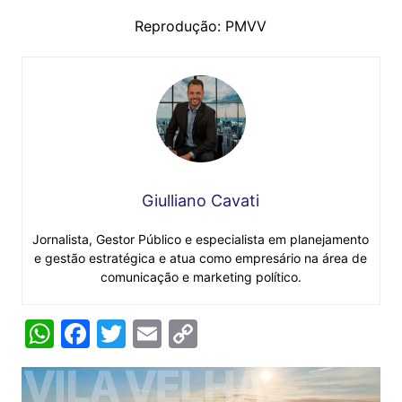
Reprodução: PMVV
Giulliano Cavati
Jornalista, Gestor Público e especialista em planejamento
e gestão estratégica e atua como empresário na área de
comunicação e marketing político.
W
F
T
E
C
h
a
w
m
o
at
c
itt
ai
p