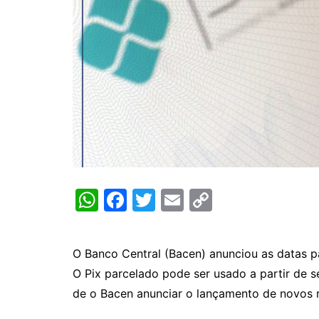
W
F
T
E
C
h
a
w
m
o
at
c
itt
ai
p
O Banco Central (Bacen) anunciou as datas pa
s
e
er
l
y
O Pix parcelado pode ser usado a partir de 
A
b
Li
de o Bacen anunciar o lançamento de novos r
p
o
n