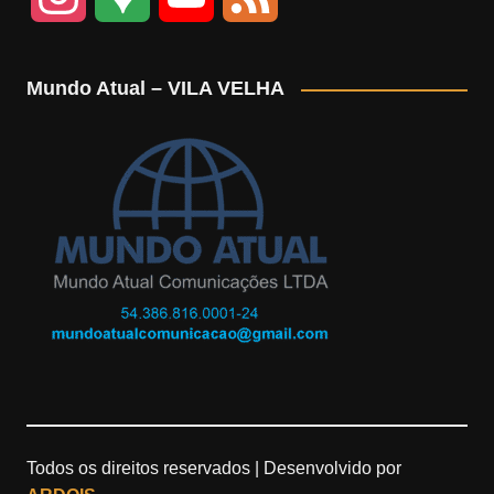
n
o
o
e
Mundo Atual – VILA VELHA
s
o
u
e
t
g
T
d
a
l
u
g
e
b
r
M
e
a
a
m
p
Todos os direitos reservados |
Desenvolvido por
s