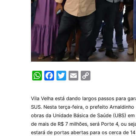
W
F
T
E
C
h
a
w
m
o
at
c
itt
ai
p
Vila Velha está dando largos passos para gar
s
e
er
l
y
SUS. Nesta terça-feira, o prefeito Arnaldinho
A
b
Li
obras da Unidade Básica de Saúde (UBS) em 
p
o
n
de mais de R$ 7 milhões, será Porte 4, ou sej
p
o
k
estará de portas abertas para os cerca de 14 