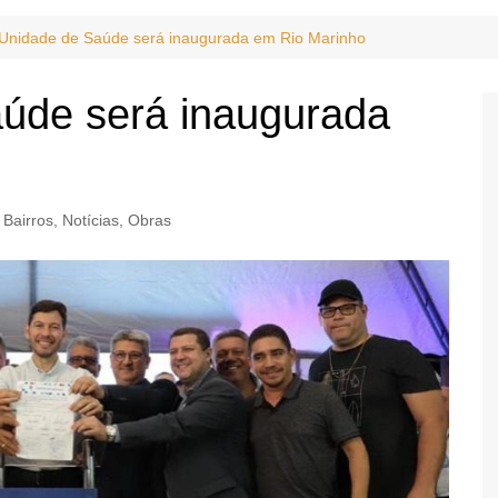
Unidade de Saúde será inaugurada em Rio Marinho
úde será inaugurada
 Bairros
,
Notícias
,
Obras