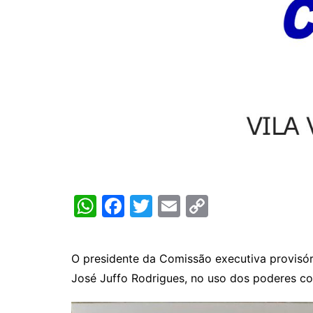
W
F
T
E
C
h
a
w
m
o
at
c
itt
ai
p
O presidente da Comissão executiva provisóri
s
e
er
l
y
José Juffo Rodrigues, no uso dos poderes c
A
b
Li