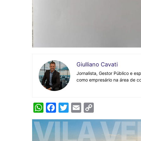
Giulliano Cavati
Jornalista, Gestor Público e es
como empresário na área de co
W
F
T
E
C
h
a
w
m
o
at
c
itt
ai
p
s
e
er
l
y