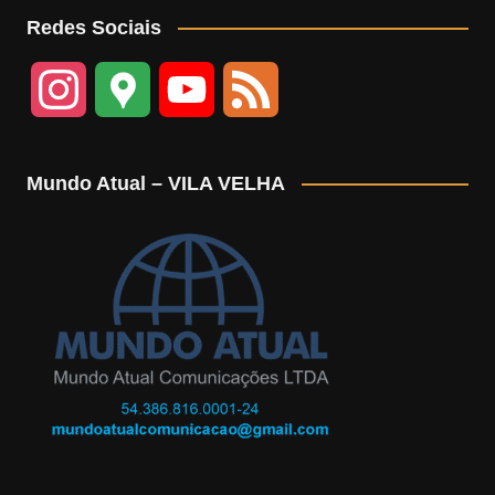
Redes Sociais
I
G
Y
F
n
o
o
e
Mundo Atual – VILA VELHA
s
o
u
e
t
g
T
d
a
l
u
g
e
b
r
M
e
a
a