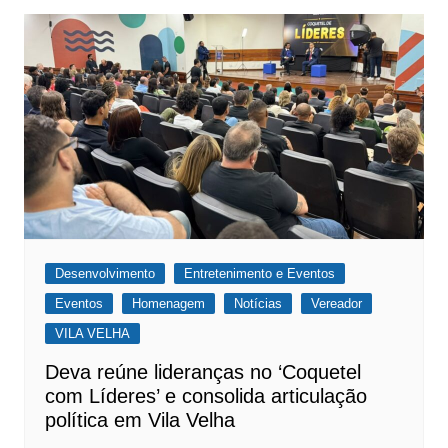
Desenvolvimento
Entretenimento e Eventos
Eventos
Homenagem
Notícias
Vereador
VILA VELHA
Deva reúne lideranças no ‘Coquetel
com Líderes’ e consolida articulação
política em Vila Velha