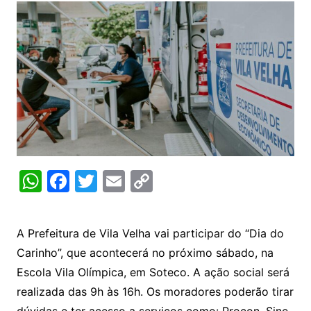
W
F
T
E
C
h
a
w
m
o
at
c
itt
ai
p
A Prefeitura de Vila Velha vai participar do “Dia do
s
e
er
l
y
Carinho”, que acontecerá no próximo sábado, na
A
b
Li
Escola Vila Olímpica, em Soteco. A ação social será
p
o
n
realizada das 9h às 16h. Os moradores poderão tirar
dúvidas e ter acesso a serviços como: Procon, Sine,