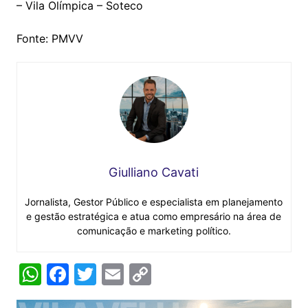
– Vila Olímpica – Soteco
Fonte: PMVV
Giulliano Cavati
Jornalista, Gestor Público e especialista em planejamento
e gestão estratégica e atua como empresário na área de
comunicação e marketing político.
W
F
T
E
C
h
a
w
m
o