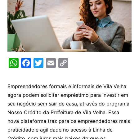
W
F
T
E
C
h
a
w
m
o
at
c
itt
ai
p
Empreendedores formais e informais de Vila Velha
s
e
er
l
y
agora podem solicitar empréstimo para investir em
A
b
Li
seu negócio sem sair de casa, através do programa
p
o
n
Nosso Crédito da Prefeitura de Vila Velha. Essa
p
o
k
nova plataforma traz para os empreendedores mais
k
praticidade e agilidade no acesso à Linha de
Crédito, com juros mais baixos do que os