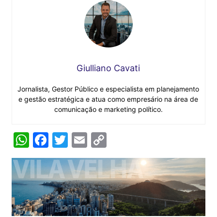
Giulliano Cavati
Jornalista, Gestor Público e especialista em planejamento
e gestão estratégica e atua como empresário na área de
comunicação e marketing político.
W
F
T
E
C
h
a
w
m
o
at
c
itt
ai
p
s
e
er
l
y
A
b
Li