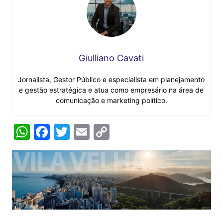
Giulliano Cavati
Jornalista, Gestor Público e especialista em planejamento
e gestão estratégica e atua como empresário na área de
comunicação e marketing político.
W
F
T
E
C
h
a
w
m
o
at
c
itt
ai
p
s
e
er
l
y
A
b
Li
p
o
n