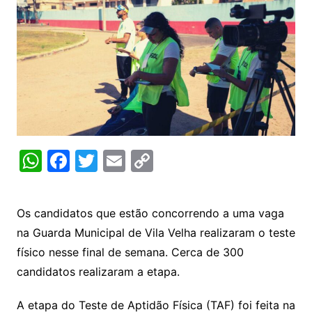
W
F
T
E
C
h
a
w
m
o
at
c
itt
ai
p
Os candidatos que estão concorrendo a uma vaga
s
e
er
l
y
na Guarda Municipal de Vila Velha realizaram o teste
A
b
Li
físico nesse final de semana. Cerca de 300
p
o
n
candidatos realizaram a etapa.
p
o
k
A etapa do Teste de Aptidão Física (TAF) foi feita na