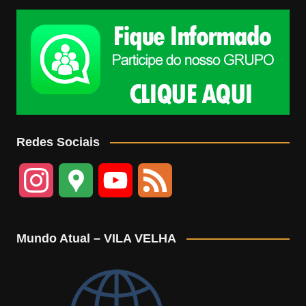
Redes Sociais
I
G
Y
F
n
o
o
e
Mundo Atual – VILA VELHA
s
o
u
e
t
g
T
d