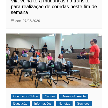
Vila Velha terá mudanças no trânsito
para realização de corridas neste fim de
semana
sex, 07/08/2026
Concurso Público
Cultura
Desenvolvimento
Educação
Informações
Notícias
Serviços