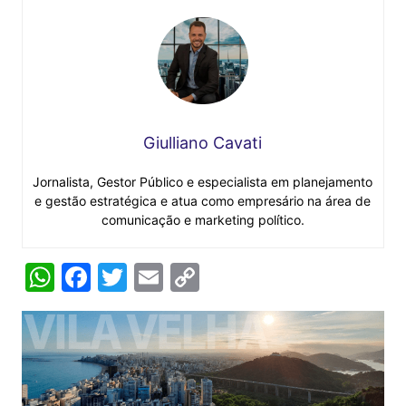
Giulliano Cavati
Jornalista, Gestor Público e especialista em planejamento
e gestão estratégica e atua como empresário na área de
comunicação e marketing político.
W
F
T
E
C
h
a
w
m
o
at
c
itt
ai
p
s
e
er
l
y
A
b
Li