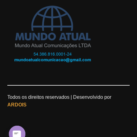
t
g
T
d
a
l
u
g
e
b
r
M
e
a
a
m
p
Todos os direitos reservados |
Desenvolvido por
s
ARDOIS