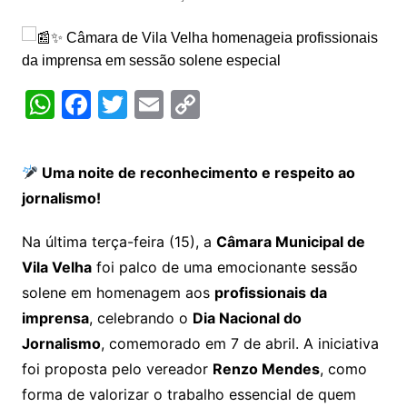
W
F
T
E
C
h
a
w
m
o
at
c
itt
ai
p
Uma noite de reconhecimento e respeito ao
s
e
er
l
y
jornalismo!
A
b
Li
p
o
n
Na última terça-feira (15), a
Câmara Municipal de
Vila Velha
foi palco de uma emocionante sessão
p
o
k
solene em homenagem aos
profissionais da
k
imprensa
, celebrando o
Dia Nacional do
Jornalismo
, comemorado em 7 de abril. A iniciativa
foi proposta pelo vereador
Renzo Mendes
, como
forma de valorizar o trabalho essencial de quem