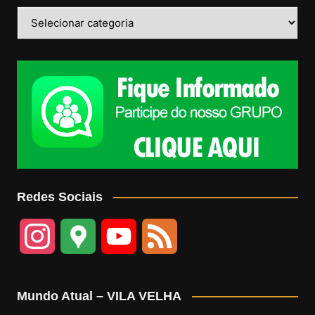
Categorias
Redes Sociais
I
G
Y
F
n
o
o
e
Mundo Atual – VILA VELHA
s
o
u
e