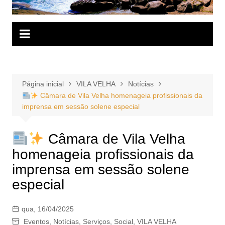
Página inicial
VILA VELHA
Notícias
Câmara de Vila Velha homenageia profissionais da
imprensa em sessão solene especial
Câmara de Vila Velha
homenageia profissionais da
imprensa em sessão solene
especial
qua, 16/04/2025
Eventos
,
Notícias
,
Serviços
,
Social
,
VILA VELHA