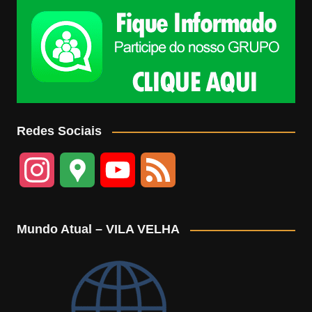
Redes Sociais
I
G
Y
F
n
o
o
e
Mundo Atual – VILA VELHA
s
o
u
e
t
g
T
d
a
l
u