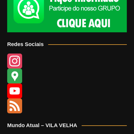
Redes Sociais
I
n
G
s
o
Y
t
o
o
F
Mundo Atual – VILA VELHA