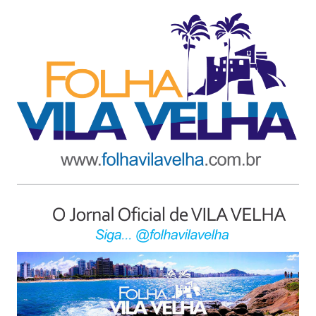
Ir
para
o
conteúdo