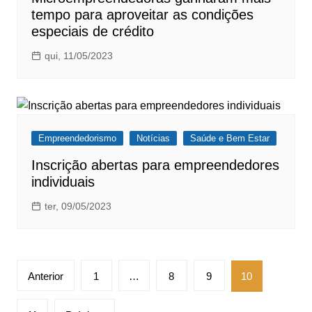
tempo para aproveitar as condições
especiais de crédito
qui, 11/05/2023
Empreendedorismo
Notícias
Saúde e Bem Estar
Inscrição abertas para empreendedores
individuais
ter, 09/05/2023
Paginação
Anterior
1
…
8
9
10
de