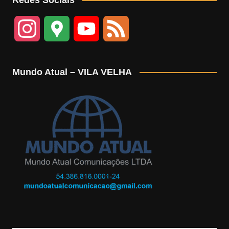
I
G
Y
F
n
o
o
e
Mundo Atual – VILA VELHA
s
o
u
e
t
g
T
d
a
l
u
g
e
b
r
M
e
a
a